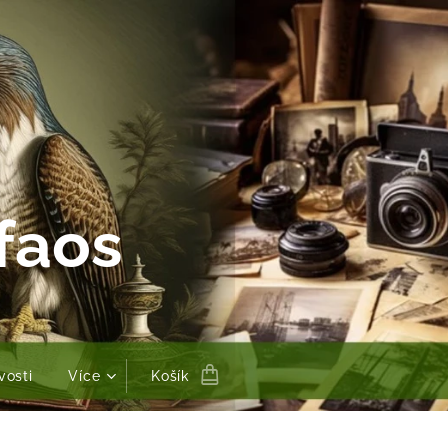
faos
vosti
Více
Košík