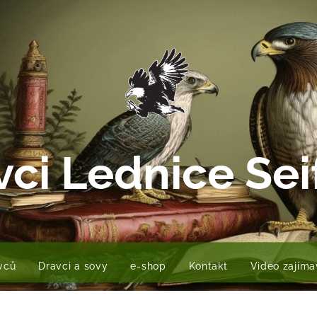
vci Lednice Sei
avců
Dravci a sovy
e-shop
Kontakt
Video zajíma