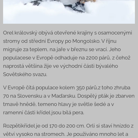
Orel královský obývá otevřené krajiny s osamocenými
stromy od střední Evropy po Mongolsko. V říjnu
migruje za teplem, na jaře v březnu se vrací. Jeho
populacese v Evropě odhaduje na 2200 párů, z čehož
naprostá většina žije ve východní části bývalého
Sovětského svazu.
V Evropě čítá populace kolem 350 párů,z toho zhruba
70 na Slovensku a v Maďarsku. Dospělý pták je zbarven
tmavě hnědě, temeno hlavy je světle šedé a v
ramenní části křídel jsou bílá pera.
Rozpětíkřídel je od 170 do 200 cm. Orli si staví hnízdo z
větví vysoko na stromech. Je používáno mnoho let a