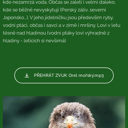
kde nezamrzá voda. Občas se zaletí i velmi daleko,
kde se běžně nevyskytují (Perský záliv, severní
Japonsko...). V jeho jídelničku jsou především ryby,
vodní ptáci, občas i savci a v zimě i mršiny. Loví v letu
těsně nad hladinou (vodní ptáky loví výhradně z
hladiny - letících si nevšímá)
PŘEHRÁT ZVUK Orel mořský.mp3