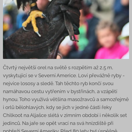
Čtvrtý největší orel na světě s rozpětím až 2,5 m,
vyskytující se v Severní Americe. Loví převážně ryby -
nejvíce lososy a sledě. Tah těchto ryb končí svou
namáhavou cestu vytřením v bystřinách, a vzápětí
hynou. Toho využívá většina masožravců a samozřejmě
i orlů bělohlavých, kdy se jich v jedné části řeky
Chilkoot na Aljašce slétá v zimním období i několik set
jedinců. Na jaře se opět vrací na svá hnízdiště při
pobřeží Severní Ameriky. Před 80 lety byl úspěšně