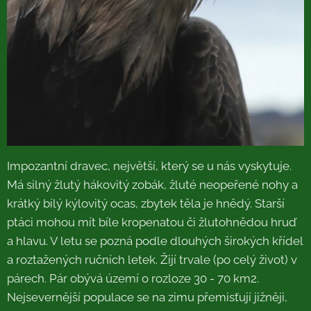
Impozantní dravec, největší, který se u nás vyskytuje.
Má silný žlutý hákovitý zobák, žluté neopeřené nohy a
krátký bílý kýlovitý ocas, zbytek těla je hnědý. Starší
ptáci mohou mít bíle kropenatou či žlutohnědou hruď
a hlavu. V letu se pozná podle dlouhých širokých křídel
a roztažených ručních letek. Žijí trvale (po celý život) v
párech. Pár obývá území o rozloze 30 - 70 km2.
Nejsevernější populace se na zimu přemisťují jižněji,