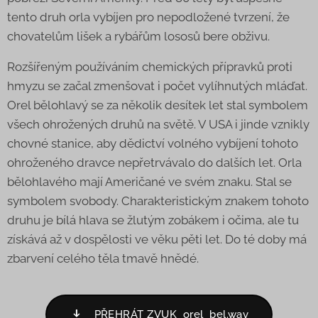
tento druh orla vybíjen pro nepodložené tvrzení, že
chovatelům lišek a rybářům lososů bere obživu.
Rozšířeným používáním chemických přípravků proti
hmyzu se začal zmenšovat i počet vylíhnutých mláďat.
Orel bělohlavý se za několik desítek let stal symbolem
všech ohrožených druhů na světě. V USA i jinde vznikly
chovné stanice, aby dědictví volného vybíjení tohoto
ohroženého dravce nepřetrvávalo do dalších let. Orla
bělohlavého mají Američané ve svém znaku. Stal se
symbolem svobody. Charakteristickým znakem tohoto
druhu je bílá hlava se žlutým zobákem i očima, ale tu
získává až v dospělosti ve věku pěti let. Do té doby má
zbarvení celého těla tmavě hnědé.
PŘEHRÁT ZVUK orel_bel.wav