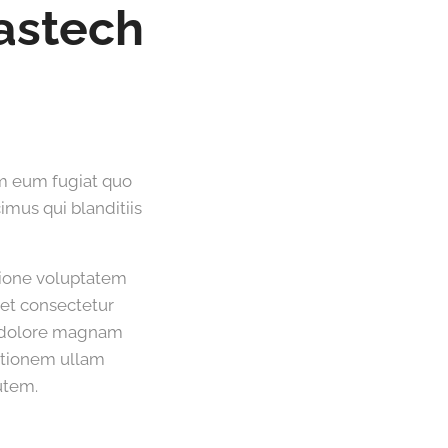
astech
em eum fugiat quo
imus qui blanditiis
tione voluptatem
et consectetur
t dolore magnam
ationem ullam
utem.