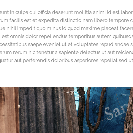
sunt in culpa qui officia deserunt mollitia animi id est la
m facilis est et expedita distinctio nam libero tempore 
ue nihil impedit quo minus id quod maxime placeat face
est omnis dolor repellendus temporibus autem quibusdam 
cessitatibus saepe eveniet ut et voluptates repudiandae s
rum rerum hic tenetur a sapiente delectus ut aut reicien
uatur aut perferendis doloribus asperiores repellat sed ut