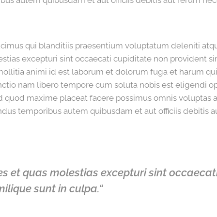
us autem quibusdam et aut officiis debitis aut rerum nec
imus qui blanditiis praesentium voluptatum deleniti atq
stias excepturi sint occaecati cupiditate non provident si
 mollitia animi id est laborum et dolorum fuga et harum qu
inctio nam libero tempore cum soluta nobis est eligendi o
id quod maxime placeat facere possimus omnis voluptas
dus temporibus autem quibusdam et aut officiis debitis a
s et quas molestias excepturi sint occaecat
ilique sunt in culpa.“