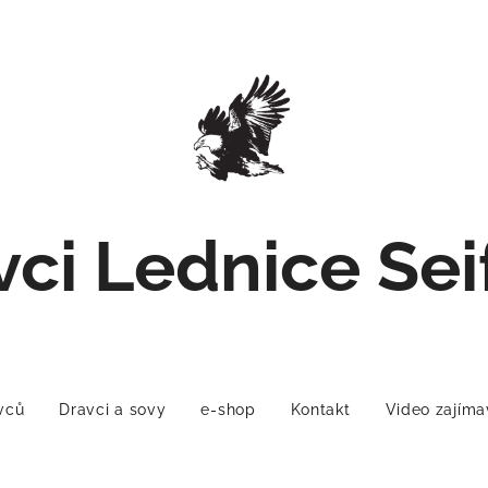
vci Lednice Sei
avců
Dravci a sovy
e-shop
Kontakt
Video zajíma