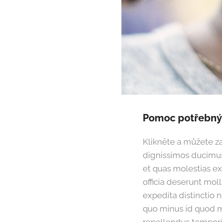
Pomoc potřebn
Klikněte a můžete za
dignissimos ducimus 
et quas molestias ex
officia deserunt mol
expedita distinctio 
quo minus id quod 