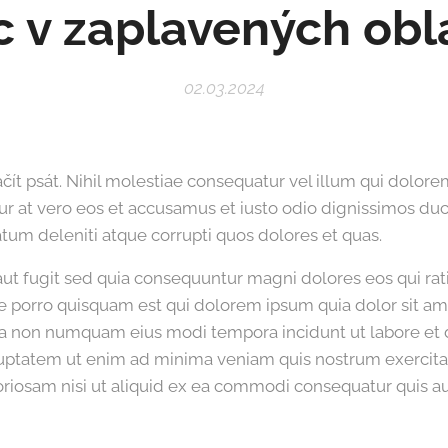
 v zaplavených obl
02.03.2024
čít psát. Nihil molestiae consequatur vel illum qui dolor
tur at vero eos et accusamus et iusto odio dignissimos duc
um deleniti atque corrupti quos dolores et quas.
aut fugit sed quia consequuntur magni dolores eos qui ra
e porro quisquam est qui dolorem ipsum quia dolor sit am
quia non numquam eius modi tempora incidunt ut labore e
uptatem ut enim ad minima veniam quis nostrum exercit
boriosam nisi ut aliquid ex ea commodi consequatur quis a