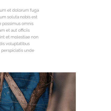
borum et dolorum fuga
cum soluta nobis est
re possimus omnis
et aut officiis
int et molestiae non
dis voluptatibus
 perspiciatis unde