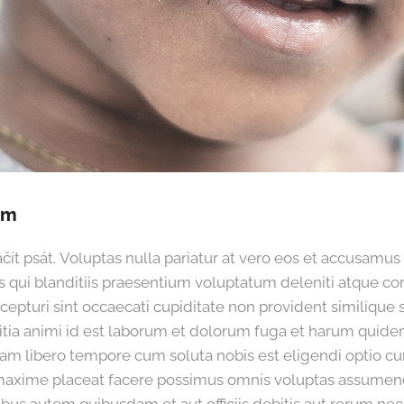
ým
čít psát. Voluptas nulla pariatur at vero eos et accusamus 
qui blanditiis praesentium voluptatum deleniti atque cor
cepturi sint occaecati cupiditate non provident similique s
litia animi id est laborum et dolorum fuga et harum quidem
nam libero tempore cum soluta nobis est eligendi optio c
maxime placeat facere possimus omnis voluptas assumend