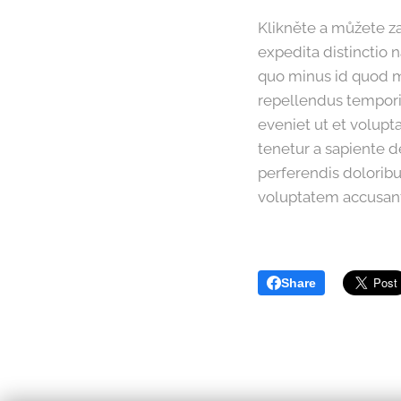
Klikněte a můžete za
expedita distinctio 
quo minus id quod 
repellendus temporib
eveniet ut et volup
tenetur a sapiente d
perferendis doloribus
voluptatem accusan
Share