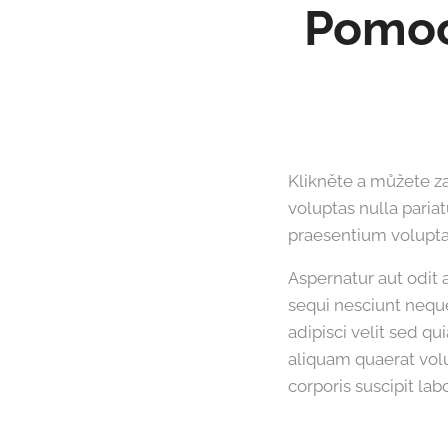
Pomoc
Klikněte a můžete za
voluptas nulla paria
praesentium voluptat
Aspernatur aut odit 
sequi nesciunt nequ
adipisci velit sed 
aliquam quaerat vol
corporis suscipit la