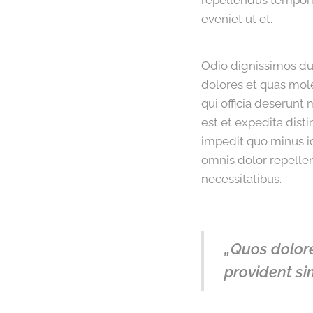
repellendus temporib
eveniet ut et.
Odio dignissimos duc
dolores et quas mole
qui officia deserunt
est et expedita dist
impedit quo minus 
omnis dolor repellen
necessitatibus.
„Quos dolore
provident sim