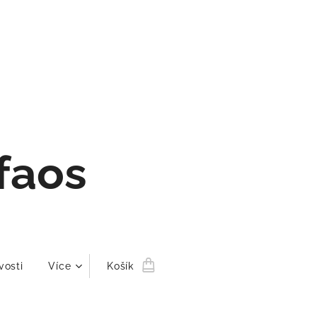
faos
vosti
Více
Košík