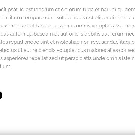
čít psát. Id est laborum et dolorum fuga et harum quidem 
nam libero tempore cum soluta nobis est eligendi optio c
maxime placeat facere possimus omnis voluptas assumend
us autem quibusdam et aut officiis debitis aut rerum nec
tates repudiandae sint et molestiae non recusandae itaqu
electus ut aut reiciendis voluptatibus maiores alias conse
 asperiores repellat sed ut perspiciatis unde omnis iste na
tium.