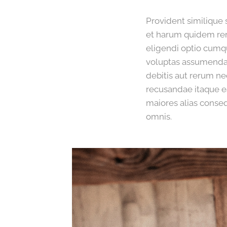
Provident similique 
et harum quidem reru
eligendi optio cumq
voluptas assumenda 
debitis aut rerum ne
recusandae itaque ea
maiores alias conseq
omnis.