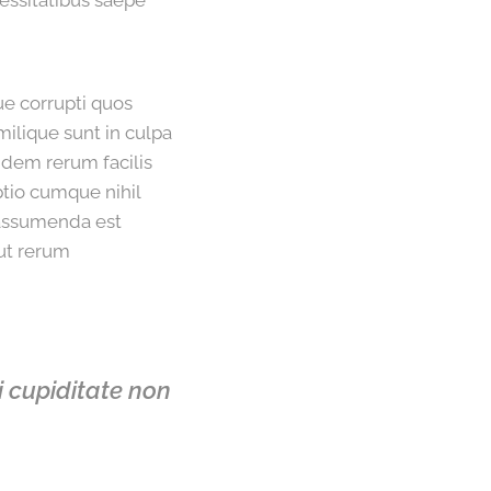
essitatibus saepe
ue corrupti quos
milique sunt in culpa
idem rerum facilis
ptio cumque nihil
 assumenda est
ut rerum
i cupiditate non