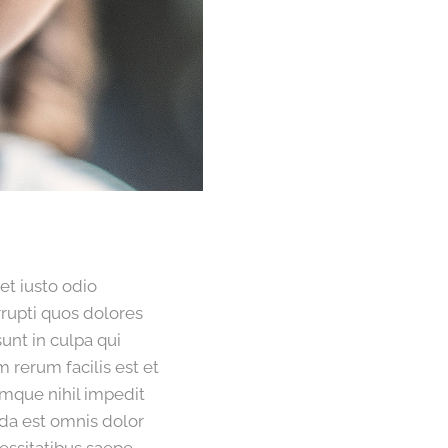
et iusto odio
rupti quos dolores
unt in culpa qui
 rerum facilis est et
umque nihil impedit
a est omnis dolor