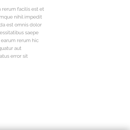
rerum facilis est et
umque nihil impedit
a est omnis dolor
essitatibus saepe
e earum rerum hic
quatur aut
tus error sit