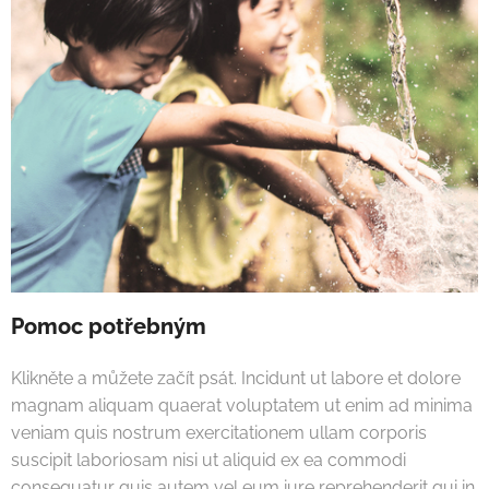
Pomoc potřebným
Klikněte a můžete začít psát. Incidunt ut labore et dolore
magnam aliquam quaerat voluptatem ut enim ad minima
veniam quis nostrum exercitationem ullam corporis
suscipit laboriosam nisi ut aliquid ex ea commodi
consequatur quis autem vel eum iure reprehenderit qui in