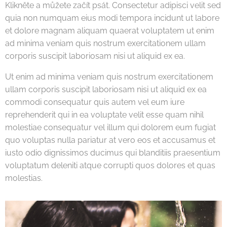
Klikněte a můžete začít psát. Consectetur adipisci velit sed
quia non numquam eius modi tempora incidunt ut labore
et dolore magnam aliquam quaerat voluptatem ut enim
ad minima veniam quis nostrum exercitationem ullam
corporis suscipit laboriosam nisi ut aliquid ex ea.
Ut enim ad minima veniam quis nostrum exercitationem
ullam corporis suscipit laboriosam nisi ut aliquid ex ea
commodi consequatur quis autem vel eum iure
reprehenderit qui in ea voluptate velit esse quam nihil
molestiae consequatur vel illum qui dolorem eum fugiat
quo voluptas nulla pariatur at vero eos et accusamus et
iusto odio dignissimos ducimus qui blanditiis praesentium
voluptatum deleniti atque corrupti quos dolores et quas
molestias.