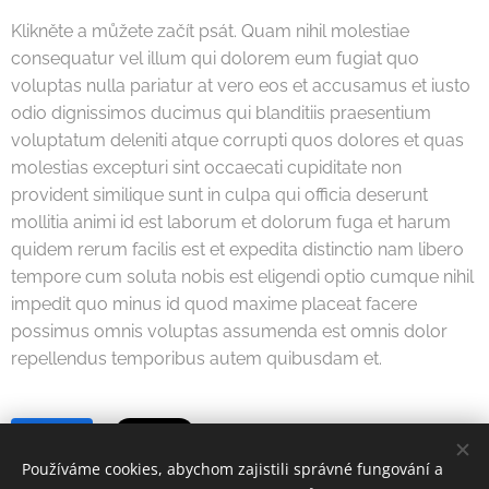
Klikněte a můžete začít psát. Quam nihil molestiae
consequatur vel illum qui dolorem eum fugiat quo
voluptas nulla pariatur at vero eos et accusamus et iusto
odio dignissimos ducimus qui blanditiis praesentium
voluptatum deleniti atque corrupti quos dolores et quas
molestias excepturi sint occaecati cupiditate non
provident similique sunt in culpa qui officia deserunt
mollitia animi id est laborum et dolorum fuga et harum
quidem rerum facilis est et expedita distinctio nam libero
tempore cum soluta nobis est eligendi optio cumque nihil
impedit quo minus id quod maxime placeat facere
possimus omnis voluptas assumenda est omnis dolor
repellendus temporibus autem quibusdam et.
Share
Používáme cookies, abychom zajistili správné fungování a